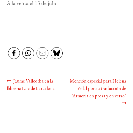
A la venta el 13 de julio.
Navegación
Anterior:
Siguiente:
Jaume Vallcorba en la
Mención especial para Helena
llibreria Laie de Barcelona
Vidal por su traducción de
de
‘Armenia en prosa y en verso’
entradas