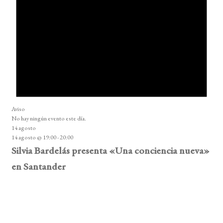
Aviso
No hay ningún evento este día.
14 agosto
14 agosto @ 19:00
-
20:00
Silvia Bardelás presenta «Una conciencia nueva»
en Santander