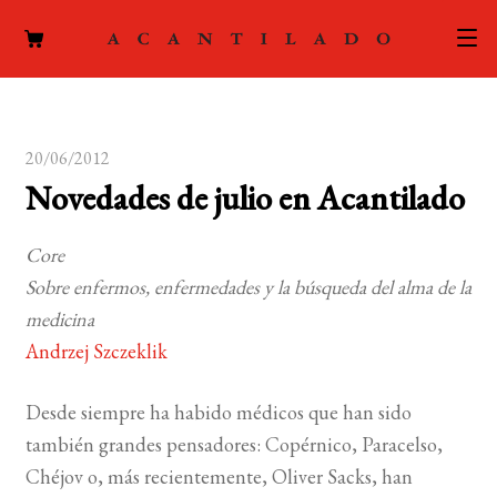
CATÁLOGO
20/06/2012
AUTORES
Expand
Novedades de julio en Acantilado
el
ACTUALIDAD
Expand
menú
Core
el
hijo
PODCAST
Sobre enfermos, enfermedades y la búsqueda del alma de la
menú
medicina
hijo
LA EDITORIAL
Expand
Andrzej Szczeklik
el
FOREIGN RIGHTS
menú
Desde siempre ha habido médicos que han sido
hijo
CONTACTO
también grandes pensadores: Copérnico, Paracelso,
Chéjov o, más recientemente, Oliver Sacks, han
MI CUENTA