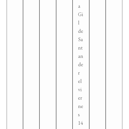
a
Gi
l
de
Sa
nt
an
de
r
el
vi
er
ne
s
14