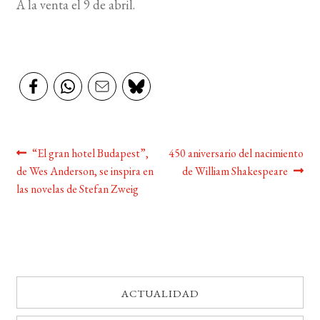
A la venta el 9 de abril.
Navegación
Anterior:
Siguiente:
“El gran hotel Budapest”,
450 aniversario del nacimiento
de Wes Anderson, se inspira en
de William Shakespeare
de
las novelas de Stefan Zweig
entradas
ACTUALIDAD