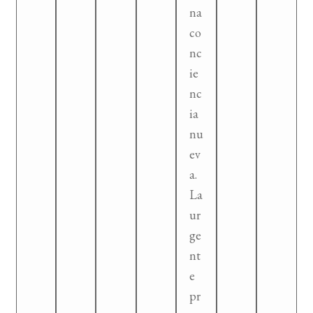
na
co
nc
ie
nc
ia
nu
ev
a.
La
ur
ge
nt
e
pr