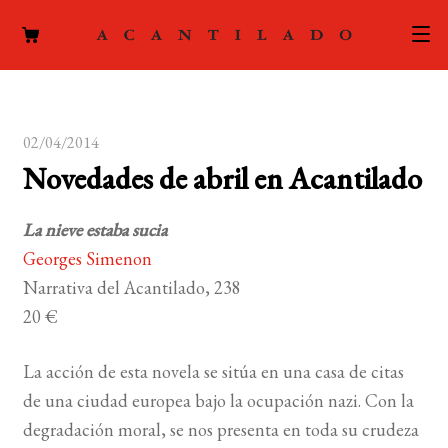
CATÁLOGO
02/04/2014
AUTORES
Expand
Novedades de abril en Acantilado
el
ACTUALIDAD
Expand
menú
La nieve estaba sucia
el
hijo
PODCAST
Georges Simenon
menú
Narrativa del Acantilado, 238
hijo
LA EDITORIAL
Expand
20 €
el
FOREIGN RIGHTS
menú
La acción de esta novela se sitúa en una casa de citas
hijo
CONTACTO
de una ciudad europea bajo la ocupación nazi. Con la
degradación moral, se nos presenta en toda su crudeza
MI CUENTA