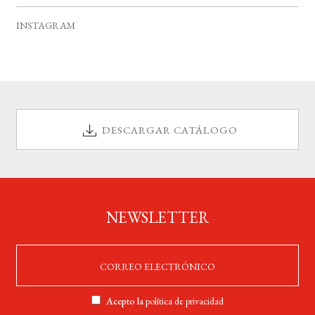
s
s
s
s
s
s
s
e
INSTAGRAM
n
t
o
s
DESCARGAR CATÁLOGO
NEWSLETTER
Acepto la
política de privacidad