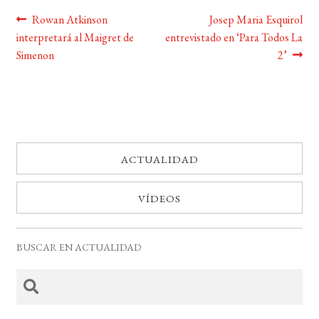
Navegación
Anterior:
Siguiente:
Rowan Atkinson
Josep Maria Esquirol
interpretará al Maigret de
entrevistado en ‘Para Todos La
de
Simenon
2’
entradas
ACTUALIDAD
VÍDEOS
BUSCAR EN ACTUALIDAD