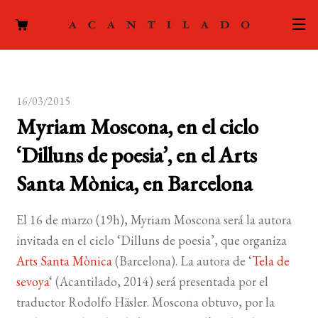
CATÁLOGO
16/03/2015
AUTORES
Expand
Myriam Moscona, en el ciclo
el
ACTUALIDAD
Expand
‘Dilluns de poesia’, en el Arts
menú
el
hijo
PODCAST
Santa Mònica, en Barcelona
menú
hijo
LA EDITORIAL
Expand
El 16 de marzo (19h), Myriam Moscona será la autora
el
invitada en el ciclo ‘Dilluns de poesia’, que organiza
FOREIGN RIGHTS
menú
Arts Santa Mònica
(Barcelona). La autora de ‘
Tela de
hijo
CONTACTO
sevoya
‘ (Acantilado, 2014) será presentada por el
traductor Rodolfo Häsler. Moscona obtuvo, por la
MI CUENTA