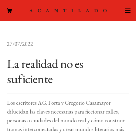
CATÁLOGO
27/07/2022
AUTORES
Expand
el
La realidad no es
ACTUALIDAD
Expand
menú
el
hijo
suficiente
PODCAST
menú
hijo
LA EDITORIAL
Expand
el
Los escritores A.G. Porta y Gregorio Casamayor
FOREIGN RIGHTS
menú
dilucidan las claves necesarias para ficcionar calles,
hijo
CONTACTO
personas o ciudades del mundo real y cómo construir
tramas interconectadas y crear mundos literarios más
MI CUENTA