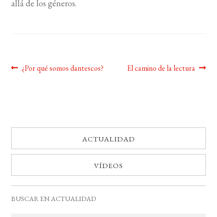
allá de los géneros.
BUSCAR
LISTA DE LIBROS
Navegación
Anterior:
Siguiente:
¿Por qué somos dantescos?
El camino de la lectura
de
entradas
ACTUALIDAD
VÍDEOS
BUSCAR EN ACTUALIDAD