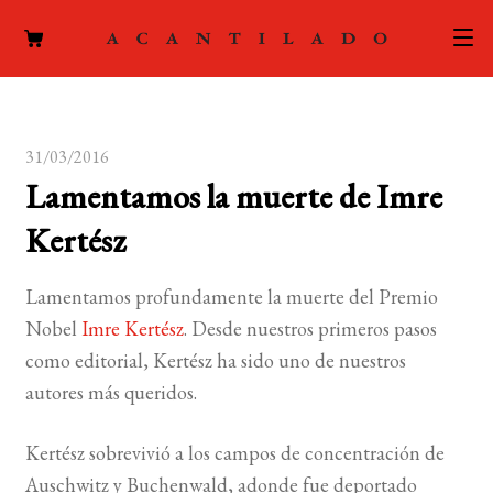
CATÁLOGO
31/03/2016
AUTORES
Expand
Lamentamos la muerte de Imre
el
ACTUALIDAD
Expand
Kertész
menú
el
hijo
PODCAST
menú
Lamentamos profundamente la muerte del Premio
hijo
LA EDITORIAL
Nobel
Imre Kertész
. Desde nuestros primeros pasos
Expand
como editorial, Kertész ha sido uno de nuestros
el
FOREIGN RIGHTS
autores más queridos.
menú
hijo
CONTACTO
Kertész sobrevivió a los campos de concentración de
Auschwitz y Buchenwald, adonde fue deportado
MI CUENTA