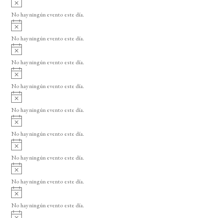
s
v
o
No hay ningún evento este día.
i
A
s
v
o
No hay ningún evento este día.
i
A
s
v
o
No hay ningún evento este día.
i
A
s
v
o
No hay ningún evento este día.
i
A
s
v
o
No hay ningún evento este día.
i
A
s
v
o
No hay ningún evento este día.
i
A
s
v
o
No hay ningún evento este día.
i
A
s
v
o
No hay ningún evento este día.
i
A
s
v
o
No hay ningún evento este día.
i
A