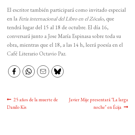
El escritor también participará como invitado especial
BUSCAR
en la
Feria internacional del Libro en el Zócalo
, que
tendrá lugar del 15 al 18 de octubre. El día 16,
LISTA DE LIBROS
conversará junto a Jose María Espinasa sobre toda su
obra, mientras que el 18, a las 14 h, leerá poesía en el
Café Literario Octavio Paz.
Navegación
Anterior:
Siguiente:
25 años de la muerte de
Javier Mije presentará ‘La larga
Danilo Kis
noche’ en Écija
de
entradas