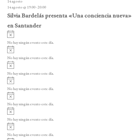
14 agosto
s
14 agosto @ 19:00
-
20:00
o
Silvia Bardelás presenta «Una conciencia nueva»
en Santander
A
v
No hay ningún evento este día.
i
A
s
v
o
No hay ningún evento este día.
i
A
s
v
o
No hay ningún evento este día.
i
A
s
v
o
No hay ningún evento este día.
i
A
s
v
o
No hay ningún evento este día.
i
A
s
v
o
No hay ningún evento este día.
i
A
s
v
o
No hay ningún evento este día.
i