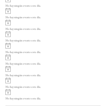
s
v
o
No hay ningún evento este día.
i
A
s
v
o
No hay ningún evento este día.
i
A
s
v
o
No hay ningún evento este día.
i
A
s
v
o
No hay ningún evento este día.
i
A
s
v
o
No hay ningún evento este día.
i
A
s
v
o
No hay ningún evento este día.
i
A
s
v
o
No hay ningún evento este día.
i
A
s
v
o
No hay ningún evento este día.
i
A
s
v
o
No hay ningún evento este día.
i
s