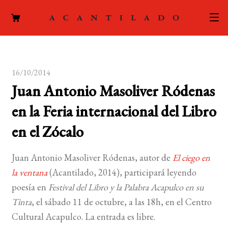
CATÁLOGO
16/10/2014
AUTORES
Expand
Juan Antonio Masoliver Ródenas
el
ACTUALIDAD
Expand
en la Feria internacional del Libro
menú
el
hijo
PODCAST
en el Zócalo
menú
hijo
LA EDITORIAL
Expand
Juan Antonio Masoliver Ródenas, autor de
El ciego en
el
la ventana
(Acantilado, 2014), participará leyendo
FOREIGN RIGHTS
menú
poesía en
Festival del Libro y la Palabra Acapulco en su
hijo
CONTACTO
Tinta
, el sábado 11 de octubre, a las 18h, en el Centro
Cultural Acapulco. La entrada es libre.
MI CUENTA