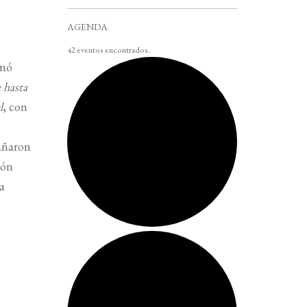
AGENDA
42 eventos encontrados.
rmó
e hasta
l
, con
pañaron
ión
a