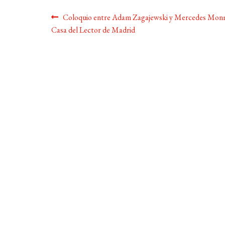
Navegación
Anterior:
Coloquio entre Adam Zagajewski y Mercedes Monm
Casa del Lector de Madrid
de
entradas