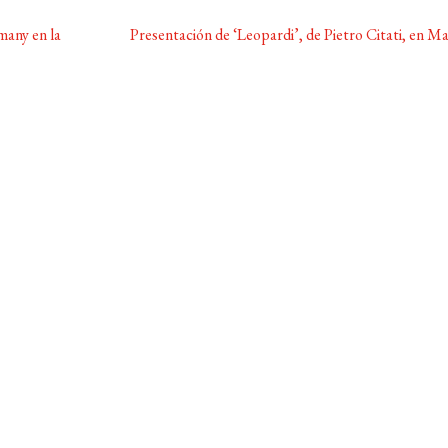
Siguiente:
any en la
Presentación de ‘Leopardi’, de Pietro Citati, en M