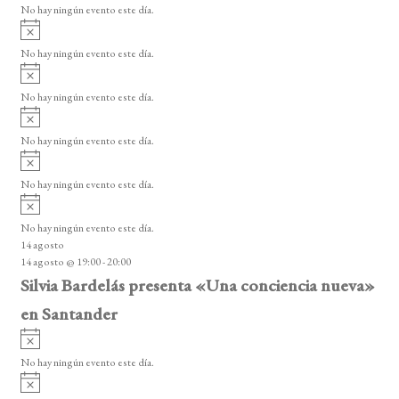
d
o
No hay ningún evento este día.
i
A
e
s
v
o
No hay ningún evento este día.
E
i
A
s
v
v
o
No hay ningún evento este día.
i
e
A
s
v
n
o
No hay ningún evento este día.
i
A
t
s
v
o
No hay ningún evento este día.
o
i
A
s
s
v
o
No hay ningún evento este día.
i
14 agosto
s
14 agosto @ 19:00
-
20:00
o
Silvia Bardelás presenta «Una conciencia nueva»
en Santander
A
v
No hay ningún evento este día.
i
A
s
v