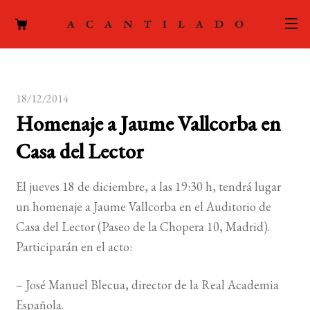
CATÁLOGO
18/12/2014
AUTORES
Expand
Homenaje a Jaume Vallcorba en
el
ACTUALIDAD
Expand
Casa del Lector
menú
el
hijo
PODCAST
menú
El jueves 18 de diciembre, a las 19:30 h, tendrá lugar
hijo
LA EDITORIAL
un homenaje a Jaume Vallcorba en el Auditorio de
Expand
Casa del Lector (Paseo de la Chopera 10, Madrid).
el
FOREIGN RIGHTS
Participarán en el acto:
menú
hijo
CONTACTO
– José Manuel Blecua, director de la Real Academia
Española.
MI CUENTA