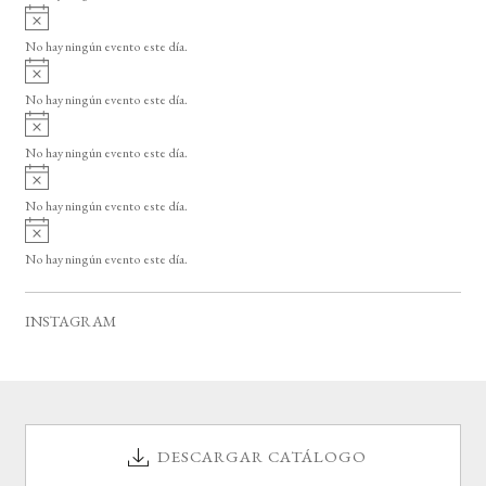
i
A
s
v
o
No hay ningún evento este día.
i
A
s
v
o
No hay ningún evento este día.
i
A
s
v
o
No hay ningún evento este día.
i
A
s
v
o
No hay ningún evento este día.
i
A
s
v
o
No hay ningún evento este día.
i
s
o
INSTAGRAM
DESCARGAR CATÁLOGO