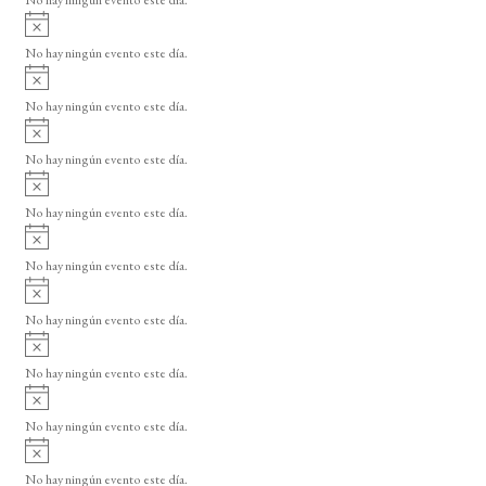
i
A
s
v
o
No hay ningún evento este día.
i
A
s
v
o
No hay ningún evento este día.
i
A
s
v
o
No hay ningún evento este día.
i
A
s
v
o
No hay ningún evento este día.
i
A
s
v
o
No hay ningún evento este día.
i
A
s
v
o
No hay ningún evento este día.
i
A
s
v
o
No hay ningún evento este día.
i
A
s
v
o
No hay ningún evento este día.
i
A
s
v
o
No hay ningún evento este día.