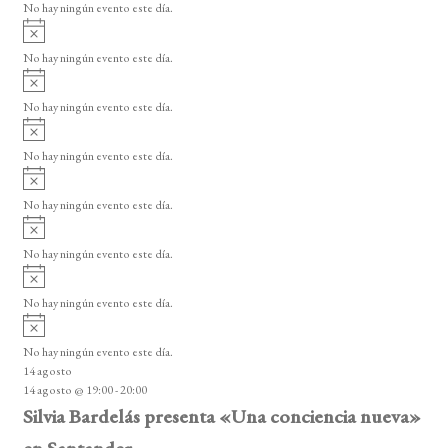
o
No hay ningún evento este día.
i
A
s
v
o
No hay ningún evento este día.
i
A
s
v
o
No hay ningún evento este día.
i
A
s
v
o
No hay ningún evento este día.
i
A
s
v
o
No hay ningún evento este día.
i
A
s
v
o
No hay ningún evento este día.
i
A
s
v
o
No hay ningún evento este día.
i
A
s
v
o
No hay ningún evento este día.
i
14 agosto
s
14 agosto @ 19:00
-
20:00
o
Silvia Bardelás presenta «Una conciencia nueva»