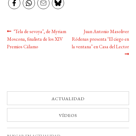
Navegación
Anterior:
Siguiente:
‘Tela de sevoya’, de Myriam
Juan Antonio Masoliver
Moscona, finalista de los XIV
Ródenas presenta ‘El ciego en
de
Premios Cálamo
la ventana’ en Casa del Lector
entradas
ACTUALIDAD
VÍDEOS
BUSCAR EN ACTUALIDAD