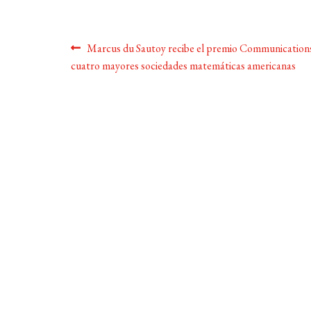
Navegación
Anterior:
Marcus du Sautoy recibe el premio Communications
cuatro mayores sociedades matemáticas americanas
de
entradas