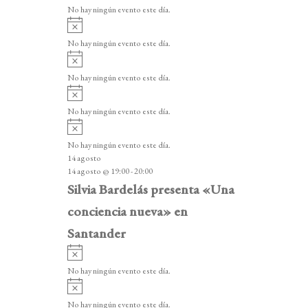
v
v
o
No hay ningún evento este día.
i
e
A
s
v
n
o
No hay ningún evento este día.
i
A
t
s
v
o
No hay ningún evento este día.
o
i
A
s
s
v
o
No hay ningún evento este día.
i
A
s
v
o
No hay ningún evento este día.
i
14 agosto
s
14 agosto @ 19:00
-
20:00
o
Silvia Bardelás presenta «Una
conciencia nueva» en
Santander
A
v
No hay ningún evento este día.
i
A
s
v
o
No hay ningún evento este día.