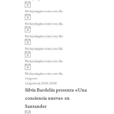
i
A
s
v
o
No hay ningún evento este día.
i
A
s
v
o
No hay ningún evento este día.
i
A
s
v
o
No hay ningún evento este día.
i
A
s
v
o
No hay ningún evento este día.
i
A
s
v
o
No hay ningún evento este día.
i
A
s
v
o
No hay ningún evento este día.
i
14 agosto
s
14 agosto @ 19:00
-
20:00
o
Silvia Bardelás presenta «Una
conciencia nueva» en
Santander
A