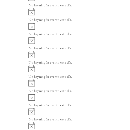
v
o
No hay ningún evento este día.
i
A
s
v
o
No hay ningún evento este día.
i
A
s
v
o
No hay ningún evento este día.
i
A
s
v
o
No hay ningún evento este día.
i
A
s
v
o
No hay ningún evento este día.
i
A
s
v
o
No hay ningún evento este día.
i
A
s
v
o
No hay ningún evento este día.
i
A
s
v
o
No hay ningún evento este día.
i
A
s
v
o
No hay ningún evento este día.
i
A
s