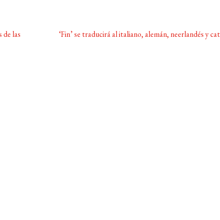
Siguiente:
 de las
‘Fin’ se traducirá al italiano, alemán, neerlandés y ca