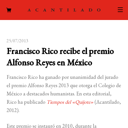
CATÁLOGO
25/07/2013
AUTORES
Expand
Francisco Rico recibe el premio
el
ACTUALIDAD
Expand
Alfonso Reyes en México
menú
el
hijo
PODCAST
menú
Francisco Rico ha ganado por unanimidad del jurado
hijo
LA EDITORIAL
el premio Alfonso Reyes 2013 que otorga el Colegio de
Expand
México a destacados humanistas. En esta editorial,
el
FOREIGN RIGHTS
Rico ha publicado
Tiempos del «Quijote»
(Acantilado,
menú
2012).
hijo
CONTACTO
Este premio se instauró en 2010, durante la
MI CUENTA