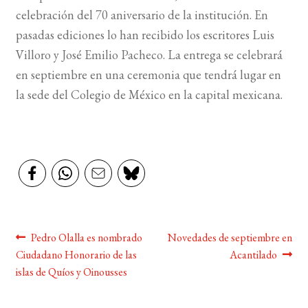
celebración del 70 aniversario de la institución. En
BUSCAR
pasadas ediciones lo han recibido los escritores Luis
Villoro y José Emilio Pacheco. La entrega se celebrará
LISTA DE LIBROS
en septiembre en una ceremonia que tendrá lugar en
la sede del Colegio de México en la capital mexicana.
Navegación
Anterior:
Siguiente:
Pedro Olalla es nombrado
Novedades de septiembre en
Ciudadano Honorario de las
Acantilado
de
islas de Quíos y Oinousses
entradas