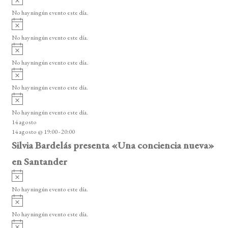
s
s
v
o
No hay ningún evento este día.
i
A
s
v
o
No hay ningún evento este día.
i
A
s
v
o
No hay ningún evento este día.
i
A
s
v
o
No hay ningún evento este día.
i
A
s
v
o
No hay ningún evento este día.
i
14 agosto
s
14 agosto @ 19:00
-
20:00
o
Silvia Bardelás presenta «Una conciencia nueva»
en Santander
A
v
No hay ningún evento este día.
i
A
s
v
o
No hay ningún evento este día.
i
A
s