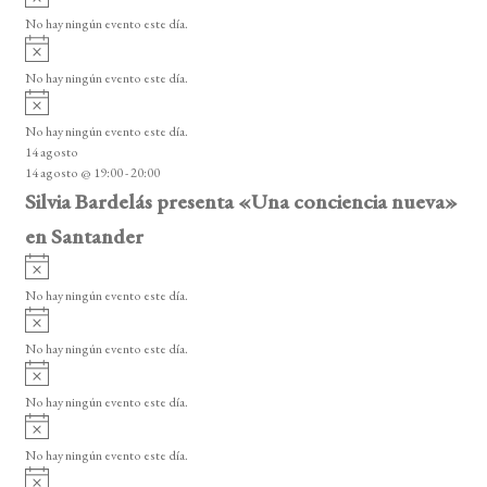
v
o
No hay ningún evento este día.
i
A
s
v
o
No hay ningún evento este día.
i
A
s
v
o
No hay ningún evento este día.
i
14 agosto
s
14 agosto @ 19:00
-
20:00
o
Silvia Bardelás presenta «Una conciencia nueva»
en Santander
A
v
No hay ningún evento este día.
i
A
s
v
o
No hay ningún evento este día.
i
A
s
v
o
No hay ningún evento este día.
i
A
s
v
o
No hay ningún evento este día.
i
A
s