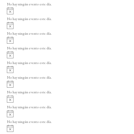
v
o
No hay ningún evento este día.
i
A
s
v
o
No hay ningún evento este día.
i
A
s
v
o
No hay ningún evento este día.
i
A
s
v
o
No hay ningún evento este día.
i
A
s
v
o
No hay ningún evento este día.
i
A
s
v
o
No hay ningún evento este día.
i
A
s
v
o
No hay ningún evento este día.
i
A
s
v
o
No hay ningún evento este día.
i
A
s
v
o
No hay ningún evento este día.
i
A
s
v