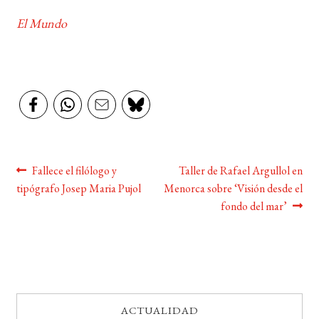
El Mundo
BUSCAR
LISTA DE LIBROS
Navegación
Anterior:
Siguiente:
Fallece el filólogo y
Taller de Rafael Argullol en
tipógrafo Josep Maria Pujol
Menorca sobre ‘Visión desde el
de
fondo del mar’
entradas
ACTUALIDAD