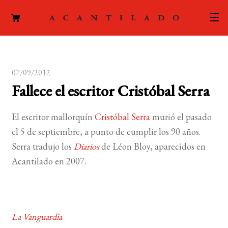
CATÁLOGO
07/09/2012
AUTORES
Expand
Fallece el escritor Cristóbal Serra
el
ACTUALIDAD
Expand
menú
El escritor mallorquín
Cristóbal Serra
murió el pasado
el
hijo
PODCAST
el 5 de septiembre, a punto de cumplir los 90 años.
menú
Serra tradujo los
Diarios
de Léon Bloy, aparecidos en
hijo
LA EDITORIAL
Expand
Acantilado en 2007.
el
FOREIGN RIGHTS
menú
hijo
CONTACTO
La Vanguardia
MI CUENTA