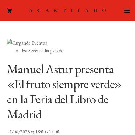
CATÁLOGO
AUTORES
Expand
Este evento ha pasado.
el
ACTUALIDAD
Expand
menú
Manuel Astur presenta
el
hijo
PODCAST
menú
«El fruto siempre verde»
hijo
LA EDITORIAL
Expand
en la Feria del Libro de
el
FOREIGN RIGHTS
menú
Madrid
hijo
CONTACTO
11/06/2025 @ 18:00
-
19:00
MI CUENTA