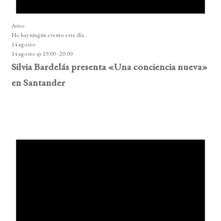
Aviso
No hay ningún evento este día.
14 agosto
14 agosto @ 19:00
-
20:00
Silvia Bardelás presenta «Una conciencia nueva»
en Santander