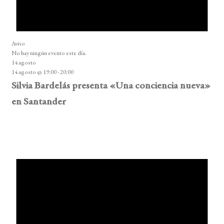
Aviso
No hay ningún evento este día.
14 agosto
14 agosto @ 19:00
-
20:00
Silvia Bardelás presenta «Una conciencia nueva»
en Santander