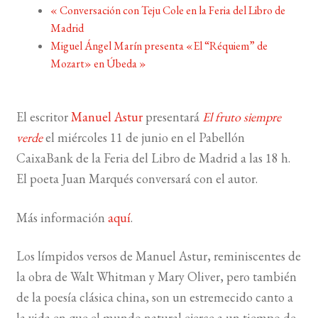
«
Conversación con Teju Cole en la Feria del Libro de
Madrid
BUSCAR
Miguel Ángel Marín presenta «El “Réquiem” de
Mozart» en Úbeda
»
LISTA DE LIBROS
El escritor
Manuel Astur
presentará
El fruto siempre
verde
el miércoles 11 de junio en el Pabellón
CaixaBank de la Feria del Libro de Madrid a las 18 h.
El poeta Juan Marqués conversará con el autor.
Más información
aquí
.
Los límpidos versos de Manuel Astur, reminiscentes de
la obra de Walt Whitman y Mary Oliver, pero también
de la poesía clásica china, son un estremecido canto a
la vida en que el mundo natural ejerce a un tiempo de