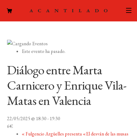
CATÁLOGO
AUTORES
Expand
Este evento ha pasado.
el
ACTUALIDAD
Expand
menú
Diálogo entre Marta
el
hijo
PODCAST
menú
Carnicero y Enrique Vila-
hijo
LA EDITORIAL
Expand
Matas en Valencia
el
FOREIGN RIGHTS
menú
hijo
22/05/2025 @ 18:30
-
19:30
CONTACTO
6€
«
Fulgencio Argüelles presenta «El desván de las musas
MI CUENTA