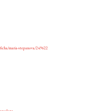
/ficha/maria-stepanova/249622
arcelona