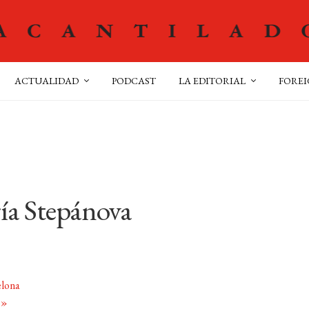
ACTUALIDAD
PODCAST
LA EDITORIAL
FOREI
ía Stepánova
elona
z
»