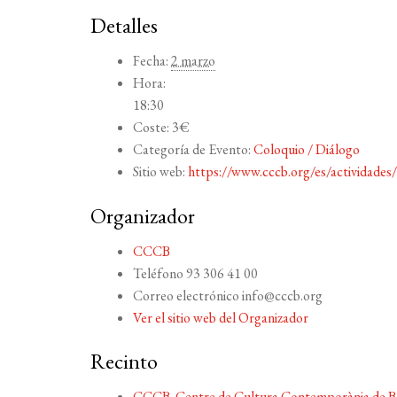
Detalles
Fecha:
2 marzo
Hora:
18:30
Coste:
3€
Categoría de Evento:
Coloquio / Diálogo
Sitio web:
https://www.cccb.org/es/actividades
Organizador
CCCB
Teléfono
93 306 41 00
Correo electrónico
info@cccb.org
Ver el sitio web del Organizador
Recinto
CCCB. Centre de Cultura Contemporània de B