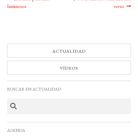
Navegación
luminosos
verso
de
BUSCAR
entradas
LISTA DE LIBROS
ACTUALIDAD
VÍDEOS
BUSCAR EN ACTUALIDAD
AGENDA