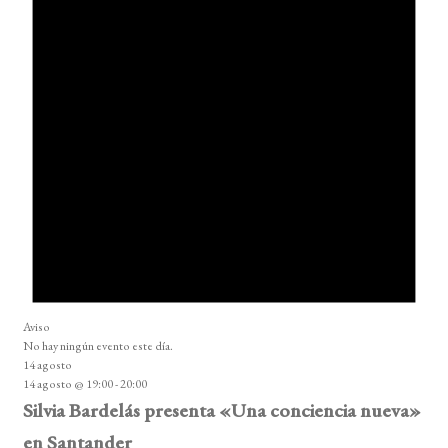
Aviso
No hay ningún evento este día.
14 agosto
14 agosto @ 19:00
-
20:00
Silvia Bardelás presenta «Una conciencia nueva»
en Santander