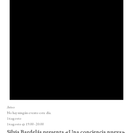
Aviso
No hay ningún evento este día.
14 agosto
14 agosto @ 19:00
-
20:00
Silvia Bardelás presenta «Una conciencia nueva»