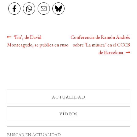
BUSCAR
LISTA DE LIBROS
Navegación
Anterior:
Siguiente:
‘Fin’, de David
Conferencia de Ramón Andrés
Monteagudo, se publica en ruso
sobre ‘La música’ en el CCCB
de
de Barcelona
entradas
ACTUALIDAD
VÍDEOS
BUSCAR EN ACTUALIDAD