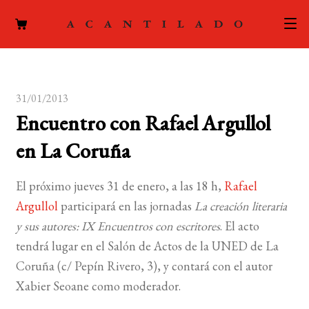
CATÁLOGO
31/01/2013
AUTORES
Expand
Encuentro con Rafael Argullol
el
ACTUALIDAD
Expand
en La Coruña
menú
el
hijo
PODCAST
menú
El próximo jueves 31 de enero, a las 18 h,
Rafael
hijo
LA EDITORIAL
Argullol
participará en las jornadas
La creación literaria
Expand
y sus autores: IX Encuentros con escritores
. El acto
el
FOREIGN RIGHTS
tendrá lugar en el Salón de Actos de la UNED de La
menú
Coruña (c/ Pepín Rivero, 3), y contará con el autor
hijo
CONTACTO
Xabier Seoane como moderador.
MI CUENTA