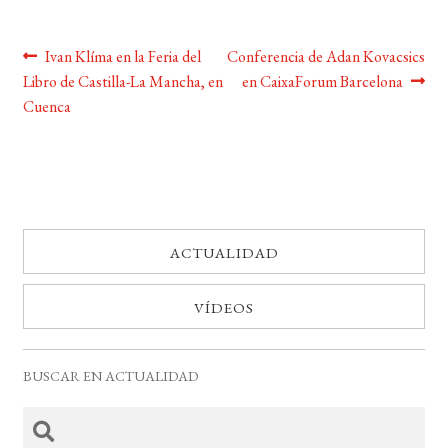
BUSCAR
Navegación
Anterior:
Siguiente:
Ivan Klíma en la Feria del
Conferencia de Adan Kovacsics
Libro de Castilla-La Mancha, en
en CaixaForum Barcelona
de
LISTA DE LIBROS
Cuenca
entradas
ACTUALIDAD
VÍDEOS
BUSCAR EN ACTUALIDAD