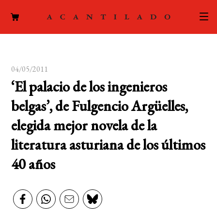
CATÁLOGO
04/05/2011
AUTORES
Expand
‘El palacio de los ingenieros
el
ACTUALIDAD
Expand
belgas’, de Fulgencio Argüelles,
menú
el
hijo
PODCAST
elegida mejor novela de la
menú
hijo
literatura asturiana de los últimos
LA EDITORIAL
Expand
40 años
el
FOREIGN RIGHTS
menú
hijo
CONTACTO
MI CUENTA