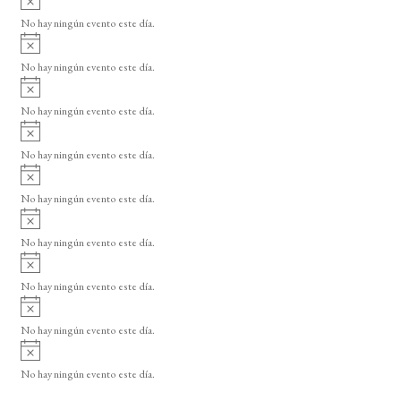
s
v
o
No hay ningún evento este día.
i
A
s
v
o
No hay ningún evento este día.
i
A
s
v
o
No hay ningún evento este día.
i
A
s
v
o
No hay ningún evento este día.
i
A
s
v
o
No hay ningún evento este día.
i
A
s
v
o
No hay ningún evento este día.
i
A
s
v
o
No hay ningún evento este día.
i
A
s
v
o
No hay ningún evento este día.
i
A
s
v
o
No hay ningún evento este día.
i
s