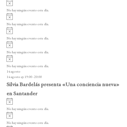
A
s
v
o
No hay ningún evento este día.
i
A
s
v
o
No hay ningún evento este día.
i
A
s
v
o
No hay ningún evento este día.
i
A
s
v
o
No hay ningún evento este día.
i
A
s
v
o
No hay ningún evento este día.
i
14 agosto
s
14 agosto @ 19:00
-
20:00
o
Silvia Bardelás presenta «Una conciencia nueva»
en Santander
A
v
No hay ningún evento este día.
i
A
s
v
o
No hay ningún evento este día.
i