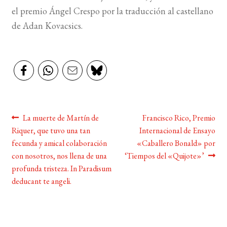
el premio Ángel Crespo por la traducción al castellano
BUSCAR
de Adan Kovacsics.
LISTA DE LIBROS
Navegación
Anterior:
Siguiente:
La muerte de Martín de
Francisco Rico, Premio
Riquer, que tuvo una tan
Internacional de Ensayo
de
fecunda y amical colaboración
«Caballero Bonald» por
entradas
con nosotros, nos llena de una
‘Tiempos del «Quijote»’
profunda tristeza. In Paradisum
deducant te angeli.