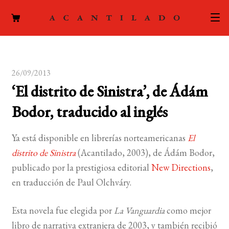
CATÁLOGO
26/09/2013
AUTORES
Expand
‘El distrito de Sinistra’, de Ádám
el
ACTUALIDAD
Expand
Bodor, traducido al inglés
menú
el
hijo
PODCAST
menú
Ya está disponible en librerías norteamericanas
El
hijo
LA EDITORIAL
distrito de Sinistra
(Acantilado, 2003), de Ádám Bodor,
Expand
publicado por la prestigiosa editorial
New Directions
,
el
FOREIGN RIGHTS
en traducción de Paul Olchváry.
menú
hijo
CONTACTO
Esta novela fue elegida por
La Vanguardia
como mejor
libro de narrativa extranjera de 2003, y también recibió
MI CUENTA