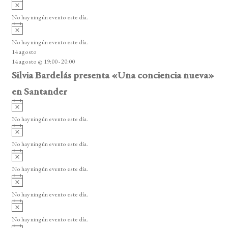
A
s
v
o
No hay ningún evento este día.
i
A
s
v
o
No hay ningún evento este día.
i
14 agosto
s
14 agosto @ 19:00
-
20:00
o
Silvia Bardelás presenta «Una conciencia nueva»
en Santander
A
v
No hay ningún evento este día.
i
A
s
v
o
No hay ningún evento este día.
i
A
s
v
o
No hay ningún evento este día.
i
A
s
v
o
No hay ningún evento este día.
i
A
s
v
o
No hay ningún evento este día.
i