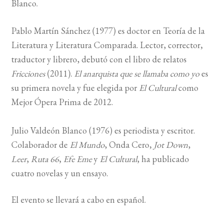
Blanco.
BUSCAR
Pablo Martín Sánchez (1977) es doctor en Teoría de la
Literatura y Literatura Comparada. Lector, corrector,
LISTA DE LIBROS
traductor y librero, debutó con el libro de relatos
Fricciones
(2011).
El anarquista que se llamaba como yo
es
su primera novela y fue elegida por
El Cultural
como
Mejor Ópera Prima de 2012.
Julio Valdeón Blanco (1976) es periodista y escritor.
Colaborador de
El Mundo
, Onda Cero,
Jot Down
,
Leer
,
Ruta 66
,
Efe Eme
y
El Cultural
, ha publicado
cuatro novelas y un ensayo.
El evento se llevará a cabo en español.