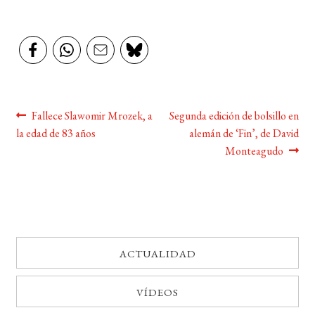
Navegación
Anterior:
Siguiente:
Fallece Slawomir Mrozek, a
Segunda edición de bolsillo en
la edad de 83 años
alemán de ‘Fin’, de David
de
Monteagudo
entradas
ACTUALIDAD
VÍDEOS