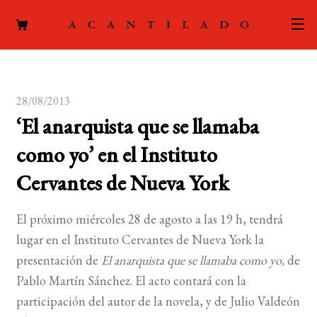
CATÁLOGO
28/08/2013
AUTORES
Expand
‘El anarquista que se llamaba
el
ACTUALIDAD
Expand
como yo’ en el Instituto
menú
el
hijo
PODCAST
Cervantes de Nueva York
menú
hijo
LA EDITORIAL
Expand
El próximo miércoles 28 de agosto a las 19 h, tendrá
el
lugar en el Instituto Cervantes de Nueva York la
FOREIGN RIGHTS
menú
presentación de
El anarquista que se llamaba como yo,
de
hijo
CONTACTO
Pablo Martín Sánchez. El acto contará con la
participación del autor de la novela, y de Julio Valdeón
MI CUENTA