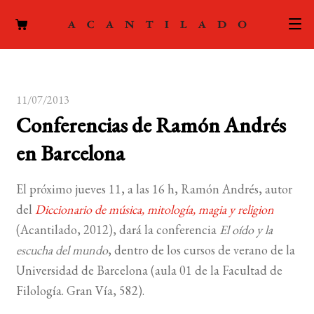
CATÁLOGO
11/07/2013
AUTORES
Expand
Conferencias de Ramón Andrés
el
ACTUALIDAD
Expand
en Barcelona
menú
el
hijo
PODCAST
menú
El próximo jueves 11, a las 16 h, Ramón Andrés, autor
hijo
LA EDITORIAL
del
Diccionario de música, mitología, magia y religion
Expand
(Acantilado, 2012), dará la conferencia
El oído y la
el
FOREIGN RIGHTS
escucha del mundo
, dentro de los cursos de verano de la
menú
Universidad de Barcelona (aula 01 de la Facultad de
hijo
CONTACTO
Filología. Gran Vía, 582).
MI CUENTA