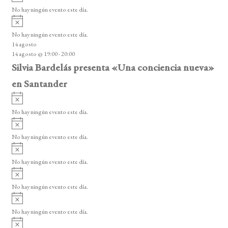
v
o
No hay ningún evento este día.
i
A
s
v
o
No hay ningún evento este día.
i
14 agosto
s
14 agosto @ 19:00
-
20:00
o
Silvia Bardelás presenta «Una conciencia nueva»
en Santander
A
v
No hay ningún evento este día.
i
A
s
v
o
No hay ningún evento este día.
i
A
s
v
o
No hay ningún evento este día.
i
A
s
v
o
No hay ningún evento este día.
i
A
s
v
o
No hay ningún evento este día.
i
A
s