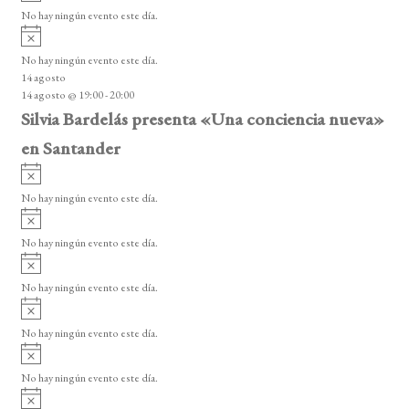
v
o
No hay ningún evento este día.
i
A
s
v
o
No hay ningún evento este día.
i
14 agosto
s
14 agosto @ 19:00
-
20:00
o
Silvia Bardelás presenta «Una conciencia nueva»
en Santander
A
v
No hay ningún evento este día.
i
A
s
v
o
No hay ningún evento este día.
i
A
s
v
o
No hay ningún evento este día.
i
A
s
v
o
No hay ningún evento este día.
i
A
s
v
o
No hay ningún evento este día.
i
A
s