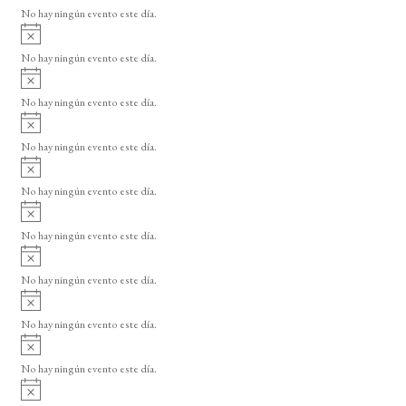
v
o
No hay ningún evento este día.
i
A
s
v
o
No hay ningún evento este día.
i
A
s
v
o
No hay ningún evento este día.
i
A
s
v
o
No hay ningún evento este día.
i
A
s
v
o
No hay ningún evento este día.
i
A
s
v
o
No hay ningún evento este día.
i
A
s
v
o
No hay ningún evento este día.
i
A
s
v
o
No hay ningún evento este día.
i
A
s
v
o
No hay ningún evento este día.
i
A
s
v