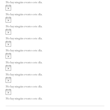
o
No hay ningún evento este día.
i
A
s
v
o
No hay ningún evento este día.
i
A
s
v
o
No hay ningún evento este día.
i
A
s
v
o
No hay ningún evento este día.
i
A
s
v
o
No hay ningún evento este día.
i
A
s
v
o
No hay ningún evento este día.
i
A
s
v
o
No hay ningún evento este día.
i
A
s
v
o
No hay ningún evento este día.
i
A
s
v
o
No hay ningún evento este día.
i
s
o