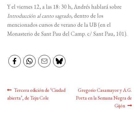
Y el viernes 12, a las 18: 30 h, Andrés hablará sobre
BUSCAR
Introducción al canto sagrado
, dentro de los
mencionados cursos de verano de la UB (en el
LISTA DE LIBROS
Monasterio de Sant Pau del Camp. c/ Sant Pau, 101).
Navegación
Anterior:
Siguiente:
Tercera edición de ‘Ciudad
Gregorio Casamayor y A.G.
abierta’, de Teju Cole
Porta en la Semana Negra de
de
Gijón
entradas