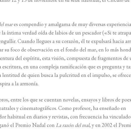
del mar
es compendio y amalgama de muy diversas experiencia
 la íntima verdad oída de labios de un pescador («Si te atrap
engullir. Cuando llegues a su corazón, él te expulsará hacia arr
ocar su foco de observación en el fondo del mar, en lo más hon
Aventura del espíritu, esta visión, compuesta de fragmentos de
la escritura, en una compleja ramificación que es pregunta y 
a lentitud de quien busca la pulcritud en el impulso, se ofrece
spira a la armonía.
ros, entre los que se cuentan novelas, ensayos y libros de poes
eatrales y cinematográficos. Como profesor, ha enseñado en
r habitual en diarios y revistas, con frecuencia ha vinculado
93 ganó el Premio Nadal con
La razón del mal
, y en 2002 el Prem