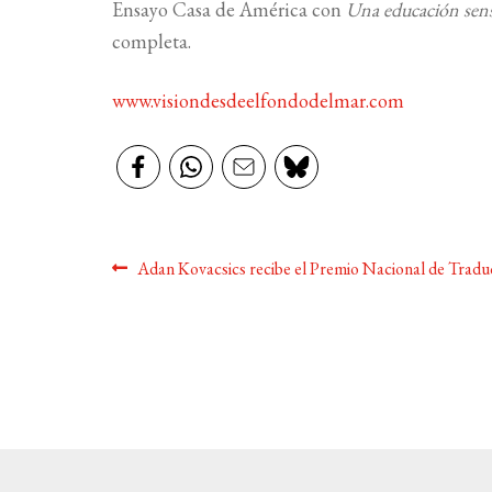
Ensayo Casa de América con
Una educación sens
completa.
www.visiondesdeelfondodelmar.com
Navegación
Anterior:
Adan Kovacsics recibe el Premio Nacional de Tradu
de
entradas