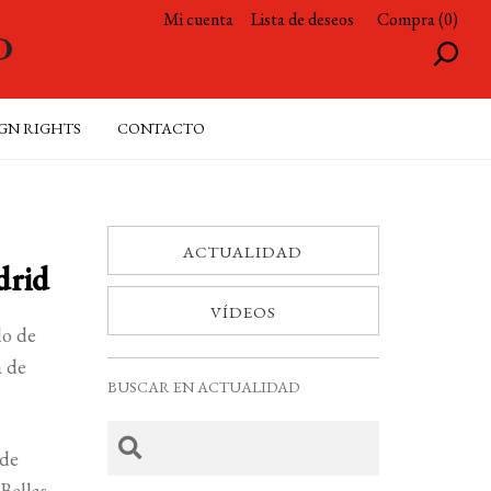
Mi cuenta
Lista de deseos
Compra (0)
GN RIGHTS
CONTACTO
ACTUALIDAD
drid
VÍDEOS
lo de
a de
BUSCAR EN ACTUALIDAD
 de
Bellas