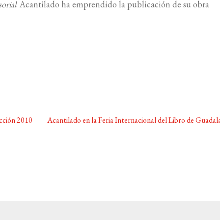
orial
. Acantilado ha emprendido la publicación de su obra
Siguiente:
cción 2010
Acantilado en la Feria Internacional del Libro de Guadal