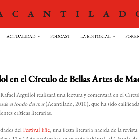
ACTUALIDAD
PODCAST
LA EDITORIAL
FOREI
ol en el Círculo de Bellas Artes de Ma
Rafael Argullol realizará una lectura y comentará en el Círcu
esde el fondo del mar
(Acantilado, 2010), que ha sido calificad
tes críticas literarias.
vidades del
Festival Eñe
, una fiesta literaria nacida de la revista
ximo 12 y 13 de noviembre en su sede habitual, el Círculo de 