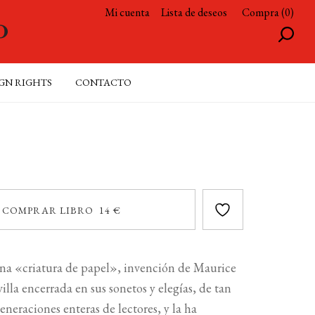
Mi cuenta
Lista de deseos
Compra (0)
GN RIGHTS
CONTACTO
COMPRAR LIBRO 14 €
una «criatura de papel», invención de Maurice
lla encerrada en sus sonetos y elegías, de tan
neraciones enteras de lectores, y la ha