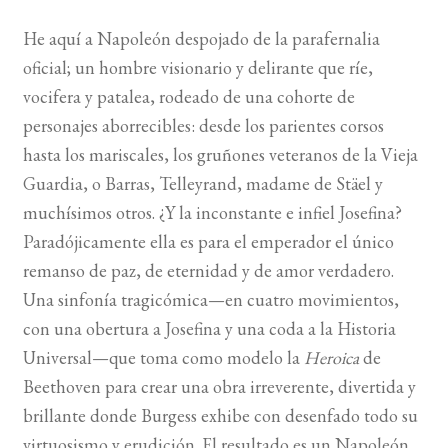
He aquí a Napoleón despojado de la parafernalia
BUSCAR
oficial; un hombre visionario y delirante que ríe,
vocifera y patalea, rodeado de una cohorte de
LISTA DE LIBROS
personajes aborrecibles: desde los parientes corsos
hasta los mariscales, los gruñones veteranos de la Vieja
Guardia, o Barras, Telleyrand, madame de Stäel y
muchísimos otros. ¿Y la inconstante e infiel Josefina?
Paradójicamente ella es para el emperador el único
remanso de paz, de eternidad y de amor verdadero.
Una sinfonía tragicómica—en cuatro movimientos,
con una obertura a Josefina y una coda a la Historia
Universal—que toma como modelo la
Heroica
de
Beethoven para crear una obra irreverente, divertida y
brillante donde Burgess exhibe con desenfado todo su
virtuosismo y erudición. El resultado es un Napoleón