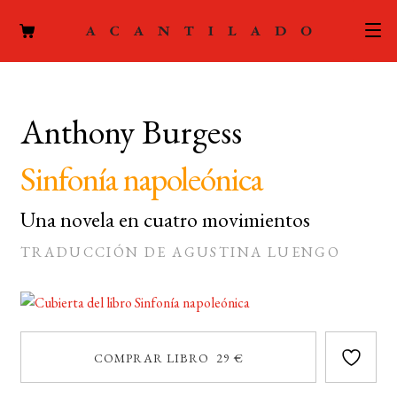
CATÁLOGO
Anthony Burgess
AUTORES
Expand
el
Sinfonía napoleónica
ACTUALIDAD
Expand
menú
el
hijo
Una novela en cuatro movimientos
PODCAST
menú
TRADUCCIÓN DE AGUSTINA LUENGO
hijo
LA EDITORIAL
Expand
el
FOREIGN RIGHTS
menú
hijo
CONTACTO
COMPRAR LIBRO 29 €
MI CUENTA