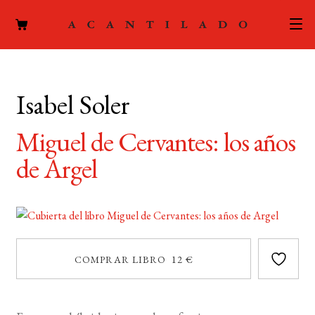
CATÁLOGO
Isabel Soler
AUTORES
Expand
el
Miguel de Cervantes: los años
ACTUALIDAD
Expand
menú
de Argel
el
hijo
PODCAST
menú
hijo
LA EDITORIAL
Expand
el
FOREIGN RIGHTS
menú
COMPRAR LIBRO 12 €
hijo
CONTACTO
MI CUENTA