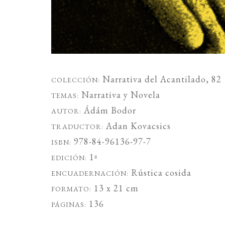
Narrativa del Acantilado
, 82
COLECCIÓN:
Narrativa
y
Novela
TEMAS:
Ádám Bodor
AUTOR:
Adan Kovacsics
TRADUCTOR:
978-84-96136-97-7
ISBN:
1ª
EDICIÓN:
Rústica cosida
ENCUADERNACIÓN:
13 x 21 cm
FORMATO:
136
PÁGINAS: