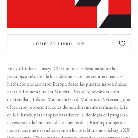
COMPRAR LIBRO 18 €
En este brillante ensayo
Chiaromonte
reflexiona sobre la
paradójica relación de los individuos con los acontecimientos
históricos que asolaron Europa desde las guerras napoleónicas
hasta la Primera Guerra Mundial. Para ello, revisita la obra
de
Stendhal
,
Tolstói
,
Martin
du
Gard
,
Malraux
o
Pasternak
, que
ofrecieron representaciones demoledoramente críticas de la fe
en la Historia y las utopías basadas en la ideología del progreso
necesario de la humanidad: los sueños de la Razón produjeron
monstruos que desembocaron en los totalitarismos del siglo
XX
.
Pero además,
Chiaromonte
descubre en todos estos autores una