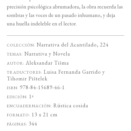
precisión psicológica abrumadora, la obra recuerda las
sombras y las voces de un pasado inhumano, y deja
una huella indeleble en el lector.
Narrativa del Acantilado
, 224
COLECCIÓN:
Narrativa
y
Novela
TEMAS:
Aleksandar Tišma
AUTOR:
Luisa Fernanda Garrido
y
TRADUCTORES:
Tihomir Pištelek
978-84-15689-46-1
ISBN:
1ª
EDICIÓN:
Rústica cosida
ENCUADERNACIÓN:
13 x 21 cm
FORMATO:
344
PÁGINAS: