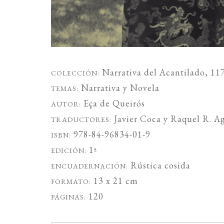
Narrativa del Acantilado
, 11
COLECCIÓN:
Narrativa
y
Novela
TEMAS:
Eça de Queirós
AUTOR:
Javier Coca
y
Raquel R. Ag
TRADUCTORES:
978-84-96834-01-9
ISBN:
1ª
EDICIÓN:
Rústica cosida
ENCUADERNACIÓN:
13 x 21 cm
FORMATO:
120
PÁGINAS: