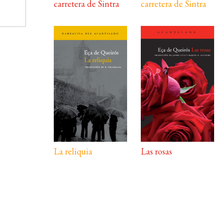
carretera de Sintra
carretera de Sintra
La reliquia
Las rosas