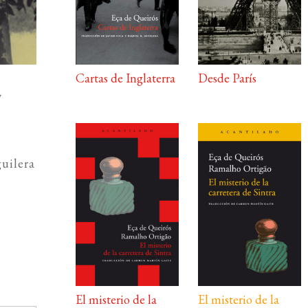
Cartas de Inglaterra
Desde París
7
uilera
El misterio de la
El misterio de la