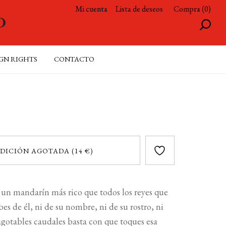
Mi cuenta
Lista de deseos
Compra (0)
GN RIGHTS
CONTACTO
DICIÓN AGOTADA (14 €)
 un mandarín más rico que todos los reyes que
bes de él, ni de su nombre, ni de su rostro, ni
nagotables caudales basta con que toques esa