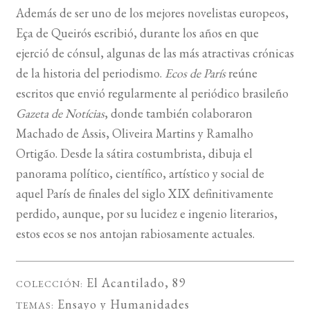
Además de ser uno de los mejores novelistas europeos,
Eça de Queirós escribió, durante los años en que
BUSCAR
ejerció de cónsul, algunas de las más atractivas crónicas
LISTA DE LIBROS
de la historia del periodismo.
Ecos de París
reúne
escritos que envió regularmente al periódico brasileño
Gazeta de Notícias
, donde también colaboraron
Machado de Assis, Oliveira Martins y Ramalho
Ortigão. Desde la sátira costumbrista, dibuja el
panorama político, científico, artístico y social de
aquel París de finales del siglo XIX definitivamente
perdido, aunque, por su lucidez e ingenio literarios,
estos ecos se nos antojan rabiosamente actuales.
El Acantilado
, 89
COLECCIÓN:
Ensayo
y
Humanidades
TEMAS: