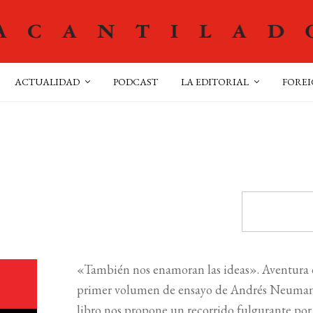
ACTUALIDAD
PODCAST
LA EDITORIAL
FOREI
«También nos enamoran las ideas». Aventura 
primer volumen de ensayo de Andrés Neuman. A
libro nos propone un recorrido fulgurante por l