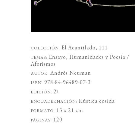
El Acantilado
, 111
COLECCIÓN:
Ensayo
,
Humanidades
y
Poesía /
TEMAS:
Aforismos
Andrés Neuman
AUTOR:
978-84-96489-07-3
ISBN:
2ª
EDICIÓN:
Rústica cosida
ENCUADERNACIÓN:
13 x 21 cm
FORMATO:
120
PÁGINAS: