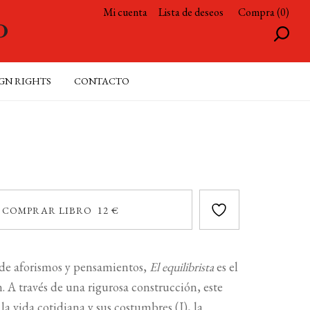
Mi cuenta
Lista de deseos
Compra (0)
GN RIGHTS
CONTACTO
COMPRAR LIBRO 12 €
de aforismos y pensamientos,
El equilibrista
es el
 través de una rigurosa construcción, este
a vida cotidiana y sus costumbres (I), la