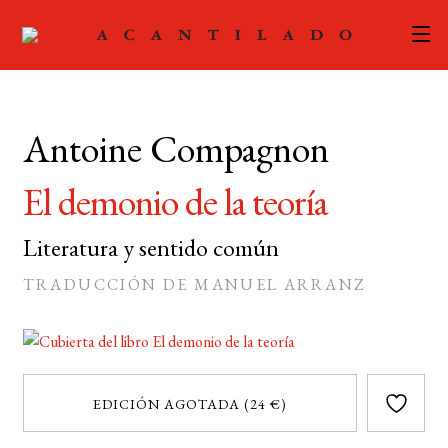
CATÁLOGO
Antoine Compagnon
AUTORES
Expand
el
El demonio de la teoría
ACTUALIDAD
Expand
menú
el
hijo
Literatura y sentido común
PODCAST
menú
TRADUCCIÓN DE MANUEL ARRANZ
hijo
LA EDITORIAL
Expand
el
FOREIGN RIGHTS
menú
hijo
CONTACTO
EDICIÓN AGOTADA (24 €)
MI CUENTA