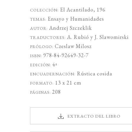
El Acantilado
, 196
COLECCIÓN:
Ensayo
y
Humanidades
TEMAS:
Andrzej Szczeklik
AUTOR:
A. Rubió
y
J. Slawomirski
TRADUCTORES:
Czeslaw Milosz
PRÓLOGO:
978-84-92649-32-7
ISBN:
4ª
EDICIÓN:
Rústica cosida
ENCUADERNACIÓN:
13 x 21 cm
FORMATO:
208
PÁGINAS:
EXTRACTO DEL LIBRO