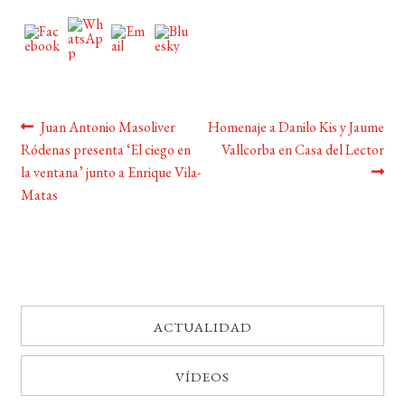
Navegación
Anterior:
Siguiente:
Juan Antonio Masoliver
Homenaje a Danilo Kis y Jaume
Ródenas presenta ‘El ciego en
Vallcorba en Casa del Lector
de
la ventana’ junto a Enrique Vila-
entradas
Matas
ACTUALIDAD
VÍDEOS