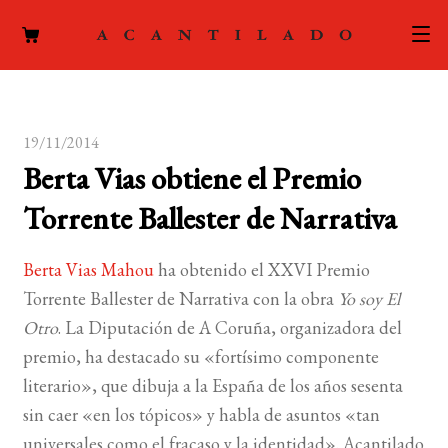
CATÁLOGO
19/11/2014
AUTORES
Expand
Berta Vias obtiene el Premio
el
ACTUALIDAD
Expand
Torrente Ballester de Narrativa
menú
el
hijo
PODCAST
menú
Berta Vias Mahou
ha obtenido el XXVI Premio
hijo
LA EDITORIAL
Torrente Ballester de Narrativa con la obra
Yo soy El
Expand
Otro
. La Diputación de A Coruña, organizadora del
el
FOREIGN RIGHTS
premio, ha destacado su «fortísimo componente
menú
literario», que dibuja a la España de los años sesenta
hijo
CONTACTO
sin caer «en los tópicos» y habla de asuntos «tan
universales como el fracaso y la identidad». Acantilado
MI CUENTA