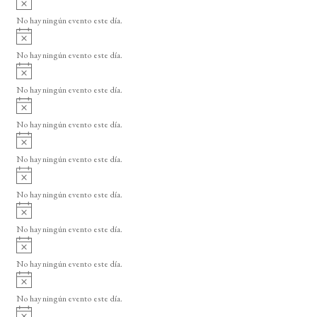
s
v
o
No hay ningún evento este día.
i
A
s
v
o
No hay ningún evento este día.
i
A
s
v
o
No hay ningún evento este día.
i
A
s
v
o
No hay ningún evento este día.
i
A
s
v
o
No hay ningún evento este día.
i
A
s
v
o
No hay ningún evento este día.
i
A
s
v
o
No hay ningún evento este día.
i
A
s
v
o
No hay ningún evento este día.
i
A
s
v
o
No hay ningún evento este día.
i
A
s