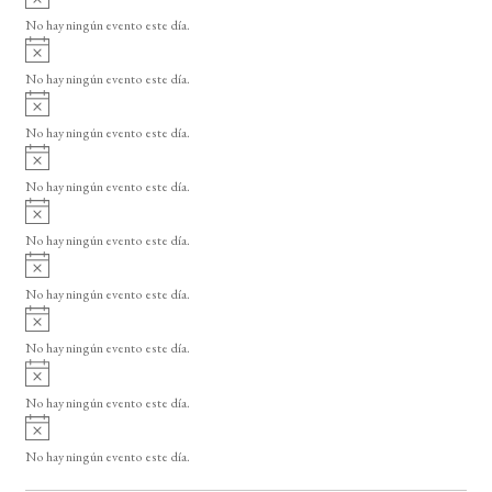
v
o
No hay ningún evento este día.
i
A
s
v
o
No hay ningún evento este día.
i
A
s
v
o
No hay ningún evento este día.
i
A
s
v
o
No hay ningún evento este día.
i
A
s
v
o
No hay ningún evento este día.
i
A
s
v
o
No hay ningún evento este día.
i
A
s
v
o
No hay ningún evento este día.
i
A
s
v
o
No hay ningún evento este día.
i
A
s
v
o
No hay ningún evento este día.
i
s