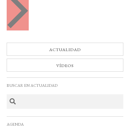
e
t
n
o
t
o
s
s
ACTUALIDAD
VÍDEOS
BUSCAR EN ACTUALIDAD
AGENDA