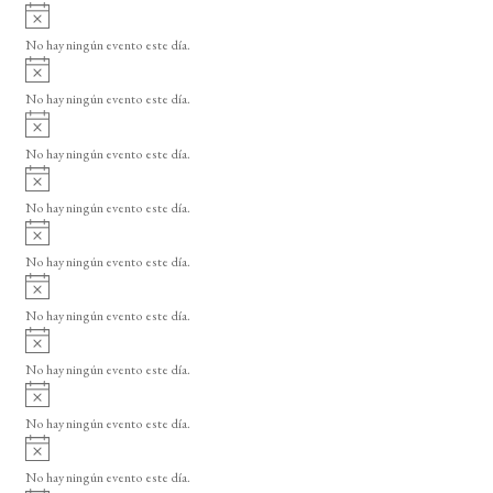
n
A
s
t
v
o
No hay ningún evento este día.
i
o
A
s
v
s
o
No hay ningún evento este día.
i
A
s
v
o
No hay ningún evento este día.
i
A
s
v
o
No hay ningún evento este día.
i
A
s
v
o
No hay ningún evento este día.
i
A
s
v
o
No hay ningún evento este día.
i
A
s
v
o
No hay ningún evento este día.
i
A
s
v
o
No hay ningún evento este día.
i
A
s
v
o
No hay ningún evento este día.
i