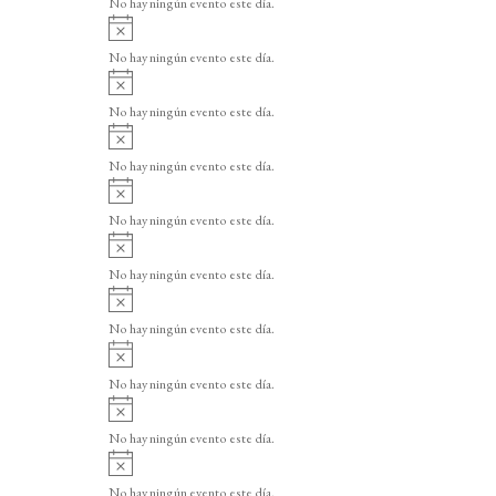
No hay ningún evento este día.
i
A
s
v
o
No hay ningún evento este día.
i
A
s
v
o
No hay ningún evento este día.
i
A
s
v
o
No hay ningún evento este día.
i
A
s
v
o
No hay ningún evento este día.
i
A
s
v
o
No hay ningún evento este día.
i
A
s
v
o
No hay ningún evento este día.
i
A
s
v
o
No hay ningún evento este día.
i
A
s
v
o
No hay ningún evento este día.
i
A
s
v
o
No hay ningún evento este día.