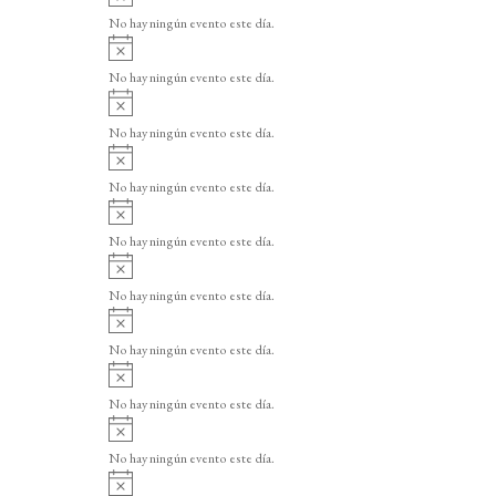
v
v
o
No hay ningún evento este día.
e
i
A
s
n
v
o
No hay ningún evento este día.
i
t
A
s
v
o
o
No hay ningún evento este día.
i
A
s
s
v
o
No hay ningún evento este día.
i
A
s
v
o
No hay ningún evento este día.
i
A
s
v
o
No hay ningún evento este día.
i
A
s
v
o
No hay ningún evento este día.
i
A
s
v
o
No hay ningún evento este día.
i
A
s
v
o
No hay ningún evento este día.
i
A
s