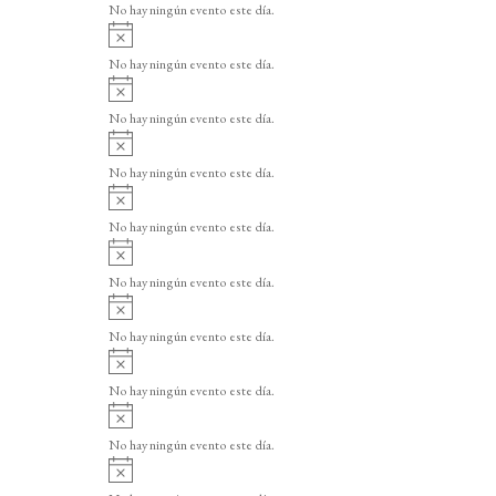
o
No hay ningún evento este día.
i
A
s
v
o
No hay ningún evento este día.
i
A
s
v
o
No hay ningún evento este día.
i
A
s
v
o
No hay ningún evento este día.
i
A
s
v
o
No hay ningún evento este día.
i
A
s
v
o
No hay ningún evento este día.
i
A
s
v
o
No hay ningún evento este día.
i
A
s
v
o
No hay ningún evento este día.
i
A
s
v
o
No hay ningún evento este día.
i
A
s
v
o