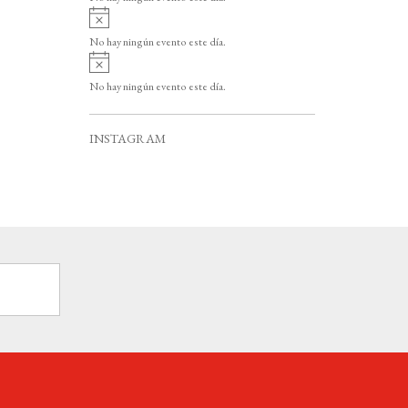
i
A
s
v
o
No hay ningún evento este día.
i
A
s
v
o
No hay ningún evento este día.
i
s
o
INSTAGRAM