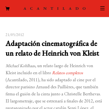
CATÁLOGO
21/05/2012
AUTORES
Expand
Adaptación cinematográfica de
el
ACTUALIDAD
Expand
un relato de Heinrich von Kleist
menú
el
hijo
PODCAST
menú
Michael Kohlhaas
, un relato largo de Heinrich von
hijo
LA EDITORIAL
Kleist incluido en el libro
Relatos completos
Expand
(Acantilado, 2011), ha sido adaptado al cine por el
el
FOREIGN RIGHTS
director parisino Arnaud des Paillières, que también
menú
firma el guión de la cinta junto a Christelle Berthevas.
hijo
CONTACTO
El largometraje, que se estrenará a finales de 2012, está
protagonizado por el actor catalán Sergi López, el
MI CUENTA