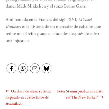
danés Mads Mikkelsen y el suizo Bruno Ganz.
BUSCAR
Ambientada en la Francia del siglo XVI,
Michael
LISTA DE LIBROS
Kohlhaas
es la historia de un mercader de caballos que
reúne un ejército y saquea ciudades después de sufrir
una injusticia.
Navegación
Anterior:
Siguiente:
Un disco de música clásica
Peter Stamm publica un relato
inspirado en cuatro libros de
en ‘The New Yorker’
de
Acantilado