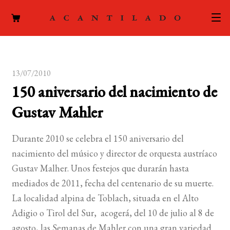
CATÁLOGO
13/07/2010
AUTORES
Expand
150 aniversario del nacimiento de
el
ACTUALIDAD
Expand
Gustav Mahler
menú
el
hijo
PODCAST
menú
Durante 2010 se celebra el 150 aniversario del
hijo
LA EDITORIAL
nacimiento del músico y director de orquesta austríaco
Expand
Gustav Malher. Unos festejos que durarán hasta
el
FOREIGN RIGHTS
mediados de 2011, fecha del centenario de su muerte.
menú
La localidad alpina de Toblach, situada en el Alto
hijo
CONTACTO
Adigio o Tirol del Sur, acogerá, del 10 de julio al 8 de
agosto, las Semanas de Mahler con una gran variedad
MI CUENTA