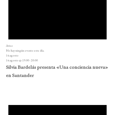
Aviso
No hay ningún evento este día.
14 agosto
14 agosto @ 19:00
-
20:00
Silvia Bardelás presenta «Una conciencia nueva»
en Santander