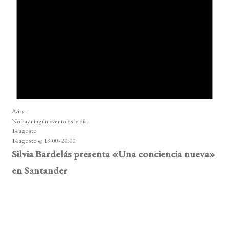
Aviso
No hay ningún evento este día.
14 agosto
14 agosto @ 19:00
-
20:00
Silvia Bardelás presenta «Una conciencia nueva»
en Santander