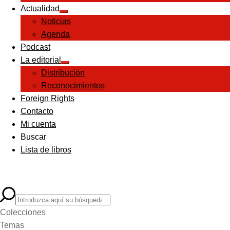
Actualidad
Expandir
Noticias
el
menú
Agenda
hijo
Podcast
La editorial
Expandir
Distribución
el
menú
Reconocimientos
hijo
Foreign Rights
Contacto
Mi cuenta
Buscar
Lista de libros
Colecciones
Temas