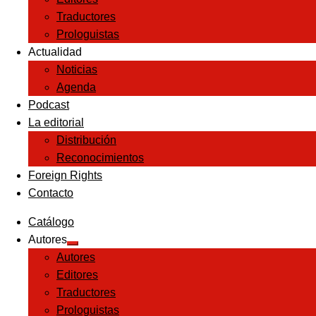
Traductores
Prologuistas
Actualidad
Noticias
Agenda
Podcast
La editorial
Distribución
Reconocimientos
Foreign Rights
Contacto
Catálogo
Autores
Expandir
Autores
el
menú
Editores
hijo
Traductores
Prologuistas