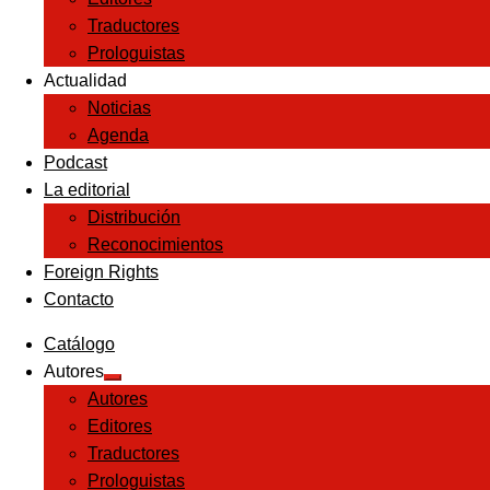
Traductores
Prologuistas
Actualidad
Noticias
Agenda
Podcast
La editorial
Distribución
Reconocimientos
Foreign Rights
Contacto
Catálogo
Autores
Expandir
Autores
el
menú
Editores
hijo
Traductores
Prologuistas