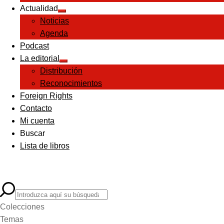
Actualidad
Expandir
Noticias
el
menú
Agenda
hijo
Podcast
La editorial
Expandir
Distribución
el
menú
Reconocimientos
hijo
Foreign Rights
Contacto
Mi cuenta
Buscar
Lista de libros
Colecciones
Temas