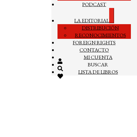
PODCAST
Expandir
LA EDITORIAL
el
DISTRIBUCIÓN
menú
hijo
RECONOCIMIENTOS
FOREIGN RIGHTS
CONTACTO
MI CUENTA
BUSCAR
LISTA DE LIBROS