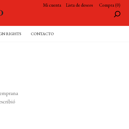
Mi cuenta
Lista de deseos
Compra (0)
GN RIGHTS
CONTACTO
 temprana
escribió