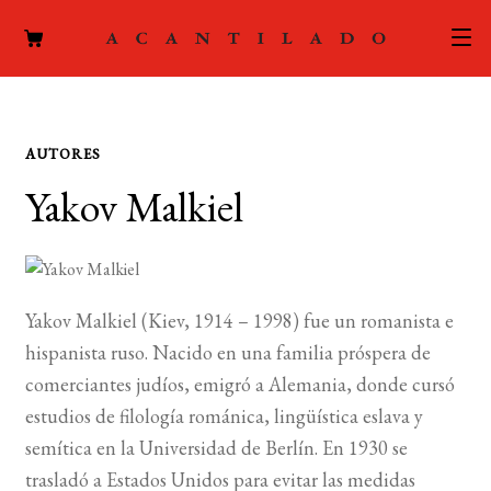
CATÁLOGO
AUTORES
AUTORES
Expand
Yakov Malkiel
el
ACTUALIDAD
Expand
menú
el
hijo
PODCAST
menú
hijo
Yakov Malkiel (Kiev, 1914 – 1998) fue un romanista e
LA EDITORIAL
Expand
hispanista ruso. Nacido en una familia próspera de
el
FOREIGN RIGHTS
comerciantes judíos, emigró a Alemania, donde cursó
menú
estudios de filología románica, lingüística eslava y
hijo
CONTACTO
semítica en la Universidad de Berlín. En 1930 se
trasladó a Estados Unidos para evitar las medidas
MI CUENTA