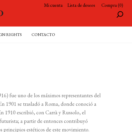
Mi cuenta
Lista de deseos
Compra (0)
GN RIGHTS
CONTACTO
916) fue uno de los máximos representantes del
. En 1901 se trasladó a Roma, donde conoció a
 En 1910 escribió, con Carrà y Russolo, el
 futurista; a partir de entonces contribuyó
os principios estéticos de este movimiento.