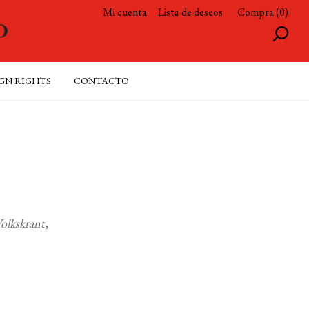
Mi cuenta
Lista de deseos
Compra (0)
GN RIGHTS
CONTACTO
olkskrant
,