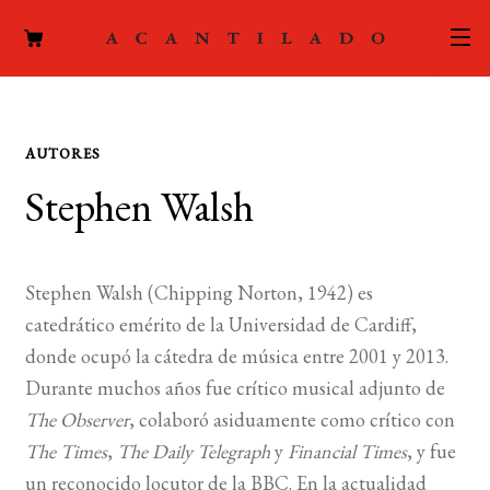
CATÁLOGO
AUTORES
AUTORES
Expand
Stephen Walsh
el
ACTUALIDAD
Expand
menú
el
hijo
PODCAST
menú
Stephen Walsh
(
Chipping Norton, 1942) es
hijo
LA EDITORIAL
catedrático emérito de la Universidad de Cardiff,
Expand
donde ocupó la cátedra de música entre 2001 y 2013.
el
FOREIGN RIGHTS
Durante muchos años fue crítico musical adjunto de
menú
The Observer
, colaboró asiduamente como crítico con
hijo
CONTACTO
The Times
,
The Daily Telegraph
y
Financial
Times
, y fue
un reconocido locutor de la BBC. En la actualidad
MI CUENTA