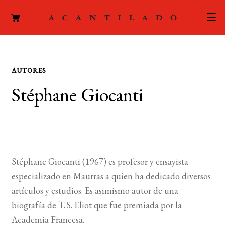
CATÁLOGO
AUTORES
AUTORES
Expand
Stéphane Giocanti
el
ACTUALIDAD
Expand
menú
el
hijo
PODCAST
menú
hijo
LA EDITORIAL
Expand
Stéphane Giocanti (1967) es profesor y ensayista
el
FOREIGN RIGHTS
especializado en Maurras a quien ha dedicado diversos
menú
artículos y estudios. Es asimismo autor de una
hijo
CONTACTO
biografía de T. S. Eliot que fue premiada por la
Academia Francesa.
MI CUENTA