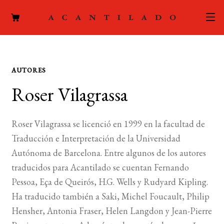
CATÁLOGO
AUTORES
AUTORES
Expand
Roser Vilagrassa
el
ACTUALIDAD
Expand
menú
el
hijo
PODCAST
Roser Vilagrassa se licenció en 1999 en la facultad de
menú
Traducción e Interpretación de la Universidad
hijo
LA EDITORIAL
Autónoma de Barcelona. Entre algunos de los autores
Expand
traducidos para Acantilado se cuentan Fernando
el
FOREIGN RIGHTS
menú
Pessoa, Eça de Queirós, H.G. Wells y Rudyard Kipling.
hijo
Ha traducido también a Saki, Michel Foucault, Philip
CONTACTO
Hensher, Antonia Fraser, Helen Langdon y Jean-Pierre
MI CUENTA