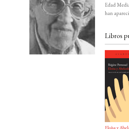
Edad Media,
han aparec
Libros p
Eloísa y Abe