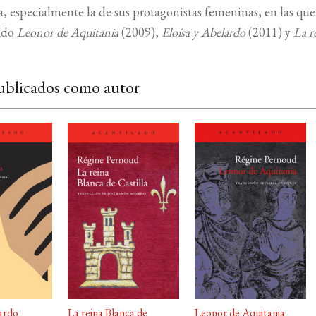
 especialmente la de sus protagonistas femeninas, en las que 
ido
Leonor de Aquitania
(2009),
Eloísa y Abelardo
(2011) y
La r
ublicados como autor
lardo
La reina Blanca de
Leonor de Aquitania