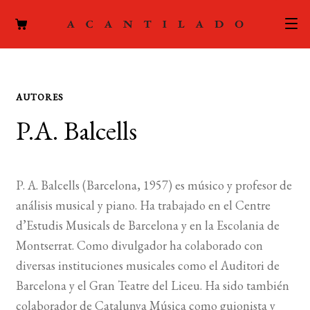
CATÁLOGO
AUTORES
AUTORES
Expand
P.A. Balcells
el
ACTUALIDAD
Expand
menú
el
hijo
PODCAST
menú
P. A. Balcells (Barcelona, 1957) es músico y profesor de
hijo
LA EDITORIAL
análisis musical y piano. Ha trabajado en el Centre
Expand
d’Estudis Musicals de Barcelona y en la Escolania de
el
FOREIGN RIGHTS
Montserrat. Como divulgador ha colaborado con
menú
diversas instituciones musicales como el Auditori de
hijo
CONTACTO
Barcelona y el Gran Teatre del Liceu. Ha sido también
colaborador de Catalunya Música como guionista y
MI CUENTA