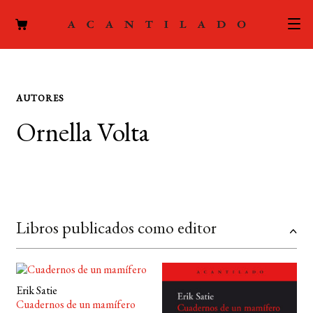
CATÁLOGO
AUTORES
AUTORES
Expand
Ornella Volta
el
ACTUALIDAD
Expand
menú
el
hijo
PODCAST
menú
hijo
LA EDITORIAL
Expand
Libros publicados como editor
el
FOREIGN RIGHTS
menú
hijo
CONTACTO
Erik Satie
Cuadernos de un mamífero
MI CUENTA